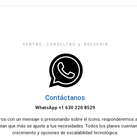
V E N T A S , C O N S U L T A S y A S E S O R Í A
Contáctanos
WhatsApp +1 630 220 8529
os con un mensaje o presionando sobre el ícono, responderemos a 
 plan que más se ajuste a tus necesidades. Todos los planes cuenta
crecimiento y opciones de escalabilidad tecnológica.