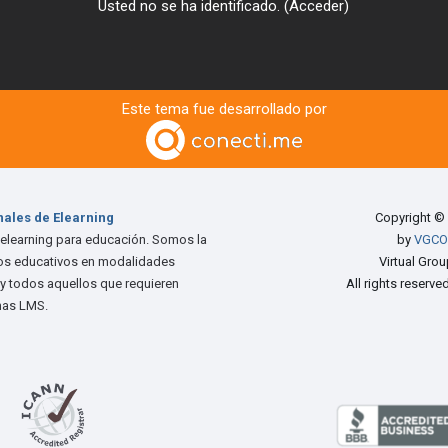
Usted no se ha identificado. (
Acceder
)
Este tema fue desarrollado por
nales de Elearning
Copyright ©
 elearning para educación. Somos la
by
VGCO
tos educativos en modalidades
Virtual Gro
, y todos aquellos que requieren
All rights reserv
mas LMS.