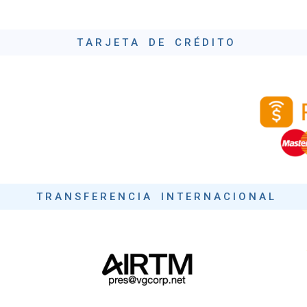
T A R J E T A D E C R É D I T O
T R A N S F E R E N C I A I N T E R N A C I O N A L