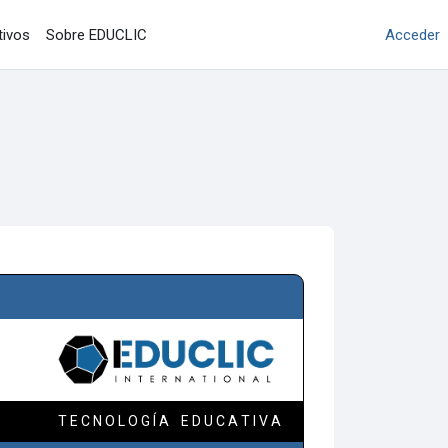
Acceder
tivos
Sobre EDUCLIC
T E C N O L O G Í A E D U C A T I V A