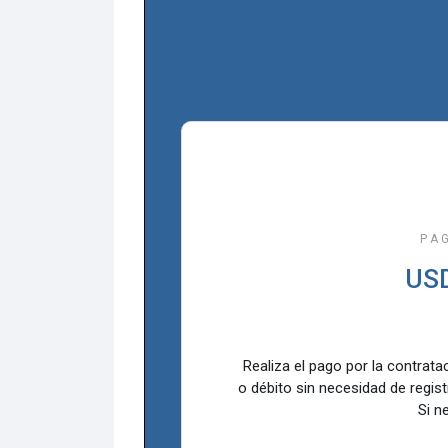
P A 
US
Realiza el pago por la contrat
o débito sin necesidad de regis
Si n