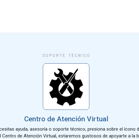
S O P O R T E T É C N I C O
Centro de Atención Virtual
necesitas ayuda, asesoría o soporte técnico, presiona sobre el ícono
l Centro de Atención Virtual, estaremos gustosos de apoyarte a la b