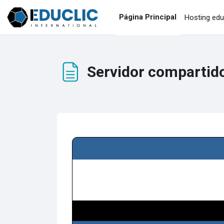
Salta al contenido principal
Página Principal
Hosting edu
Servidor compartid
Requisitos de finalización